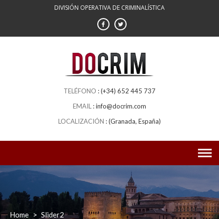
Skip
DIVISIÓN OPERATIVA DE CRIMINALÍSTICA
to
content
(+34) 652 445 737
info@docrim.com
(Granada, España)
Home
>
Slider2