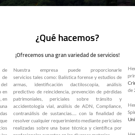
¿Qué hacemos?
¡Ofrecemos una gran variedad de servicios!
Hem
 de
Nuestra empresa puede proporcionarle
pr
 de
servicios tales como: Balística forense y estudios de
Cri
del
armas, identificación dactiloscopia, análisis
de 
o en
predictivo de reincidencia, prevención de pérdidas
, en
patrimoniales, periciales sobre tránsito y
Hem
 una
accidentología vial, análisis de ADN, Compliance,
Sp
ndas
contranálisis de sustancias…. con la finalidad de
Uni
 que
resolver cualquier requerimiento mediante periciales
cios
realizadas sobre una base técnica y científica por
Hem
 las
profesionales expertos en las diversas materias.