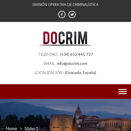
Skip
DIVISIÓN OPERATIVA DE CRIMINALÍSTICA
to
content
(+34) 652 445 737
info@docrim.com
(Granada, España)
Home
>
Slider1