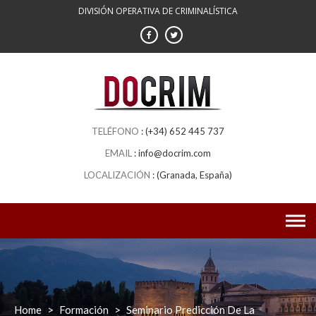
Skip
DIVISIÓN OPERATIVA DE CRIMINALÍSTICA
to
content
(+34) 652 445 737
info@docrim.com
(Granada, España)
Home
>
Formación
>
Seminario Predicción De La