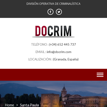
Skip
DIVISIÓN OPERATIVA DE CRIMINALÍSTICA
to
content
(+34) 652 445 737
info@docrim.com
(Granada, España)
Home
>
Santa Paula