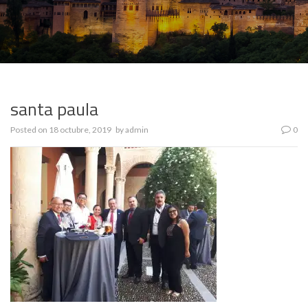
santa paula
Posted on
18 octubre, 2019
by
admin
0