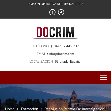
Skip
DIVISIÓN OPERATIVA DE CRIMINALÍSTICA
to
content
(+34) 652 445 737
info@docrim.com
(Granada, España)
Home
>
Formación
>
Resolución Premio De Investigación