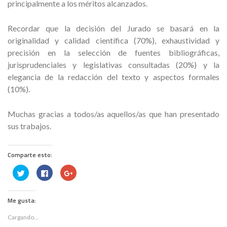
principalmente a los méritos alcanzados.
Recordar que la decisión del Jurado se basará en la
originalidad y calidad científica (70%), exhaustividad y
precisión en la selección de fuentes bibliográficas,
jurisprudenciales y legislativas consultadas (20%) y la
elegancia de la redacción del texto y aspectos formales
(10%).
Muchas gracias a todos/as aquellos/as que han presentado
sus trabajos.
Comparte esto:
H
H
H
a
a
a
z
z
z
c
c
c
l
l
l
Me gusta:
i
i
i
c
c
c
p
p
p
Cargando...
a
a
a
r
r
r