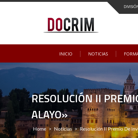
Skip
DIVISIÓ
to
content
INICIO
NOTICIAS
FORM
RESOLUCIÓN II PREMI
ALAYO»
Home
>
Noticias
>
Resolución II Premio De Inv