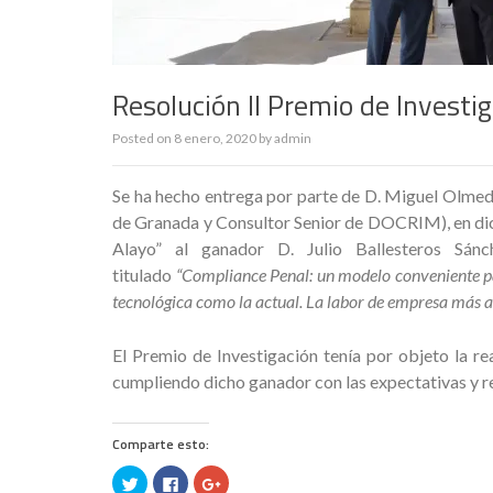
Resolución II Premio de Investi
Posted on
8 enero, 2020
by
admin
Se ha hecho entrega por parte de D. Miguel Olmed
de Granada y Consultor Senior de DOCRIM), en dich
Alayo” al ganador D. Julio Ballesteros Sánc
titulado
“Compliance Penal: un modelo conveniente par
tecnológica como la actual. La labor de empresa más all
El Premio de Investigación tenía por objeto la r
cumpliendo dicho ganador con las expectativas y re
Comparte esto:
H
H
H
a
a
a