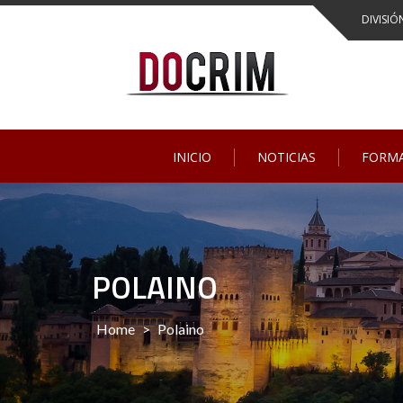
Skip
DIVISIÓ
to
content
INICIO
NOTICIAS
FORM
POLAINO
Home
>
Polaino