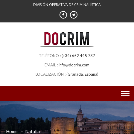
Skip
DIVISIÓN OPERATIVA DE CRIMINALÍSTICA
to
content
(+34) 652 445 737
info@docrim.com
(Granada, España)
Home
>
Natalia