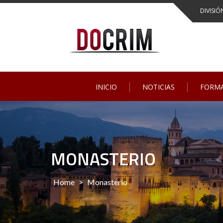
Skip
DIVISIÓ
to
content
INICIO
NOTICIAS
FORM
MONASTERIO
Home
>
Monasterio