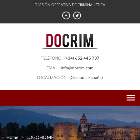
Skip
DIVISIÓN OPERATIVA DE CRIMINALÍSTICA
to
content
(+34) 652 445 737
info@docrim.com
(Granada, España)
Home
>
LOGOHOME