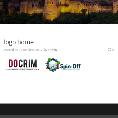
logo home
Posted on
11 octubre, 2017
by
admin
0