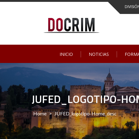
Skip
DIVISIÓ
to
content
INICIO
NOTICIAS
FORM
JUFED_LOGOTIPO-HO
Home
>
JUFED_logotipo-Home_desc