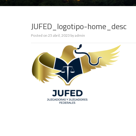
JUFED_logotipo-home_desc
Posted on
25 abril, 2023
by
admin