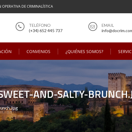
N OPERATIVA DE CRIMINALÍSTICA
(+34) 652 445 737
info@docrim.co
ACIÓN
CONVENIOS
¿QUIÉNES SOMOS?
SERVIC
SWEET-AND-SALTY-BRUNCH.
unch.jpg