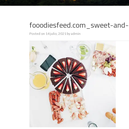
fooodiesfeed.com_sweet-and-s
Posted on
14 julio, 2021
by
admin