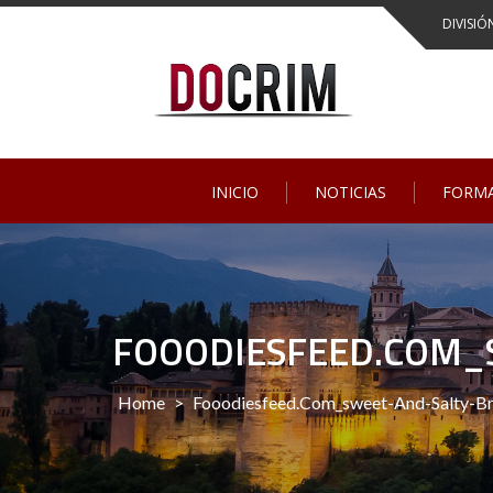
Skip
DIVISIÓ
to
content
INICIO
NOTICIAS
FORM
FOOODIESFEED.COM_
Home
>
Fooodiesfeed.com_sweet-And-Salty-Br