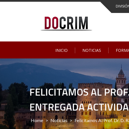
Skip
DIVISIÓ
to
content
INICIO
NOTICIAS
FORM
FELICITAMOS AL PROF
ENTREGADA ACTIVID
Home
>
Noticias
>
Felicitamos Al Prof. Dr. D