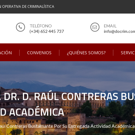
N OPERATIVA DE CRIMINALÍSTICA
(+34) 652 445 737
info@docrim.co
ACIÓN
CONVENIOS
¿QUIÉNES SOMOS?
SERVIC
. DR. D. RAÚL CONTRERAS 
AD ACADÉMICA
. Raúl Contreras Bustamante Por Su Entregada Actividad Académica