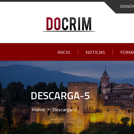
Skip
DIVISIÓ
to
content
INICIO
NOTICIAS
FORM
DESCARGA-5
Home
>
Descarga-5