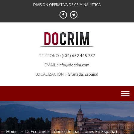
Skip
DIVISIÓN OPERATIVA DE CRIMINALÍSTICA
to
content
(+34) 652 445 737
info@docrim.com
(Granada, España)
Home
>
D. Fco Javier López (Despariciones En España)