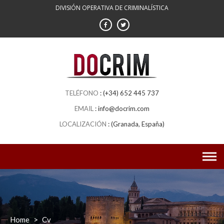
Skip
DIVISIÓN OPERATIVA DE CRIMINALÍSTICA
to
content
(+34) 652 445 737
info@docrim.com
(Granada, España)
Home
>
Cv