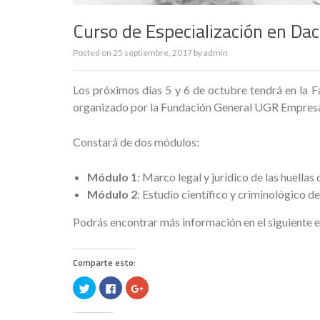
Curso de Especialización en Dac
Posted on
25 septiembre, 2017
by
admin
Los próximos días 5 y 6 de octubre tendrá en la F
organizado por la Fundación General UGR Empres
Constará de dos módulos:
Módulo 1
: Marco legal y jurídico de las huellas 
Módulo 2
: Estudio científico y criminológico de
Podrás encontrar más información en el siguiente 
Comparte esto:
H
H
H
a
a
a
z
z
z
c
c
c
l
l
l