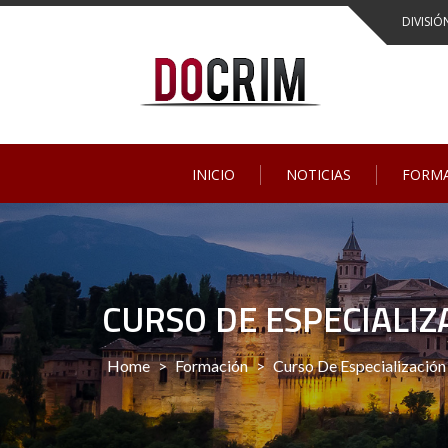
Skip
DIVISIÓ
to
content
INICIO
NOTICIAS
FORM
CURSO DE ESPECIALIZ
Home
>
Formación
>
Curso De Especialización