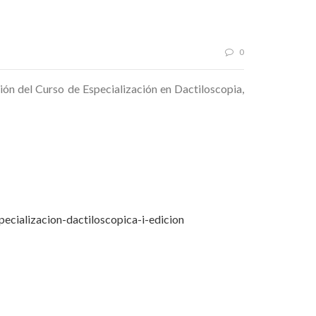
0
ión del Curso de Especialización en Dactiloscopia,
ecializacion-dactiloscopica-i-edicion