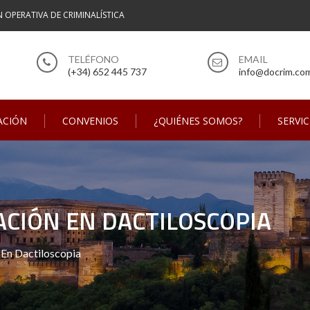
N OPERATIVA DE CRIMINALÍSTICA
(+34) 652 445 737
info@docrim.co
ACIÓN
CONVENIOS
¿QUIÉNES SOMOS?
SERVIC
ACIÓN EN DACTILOSCOPIA
 En Dactiloscopia