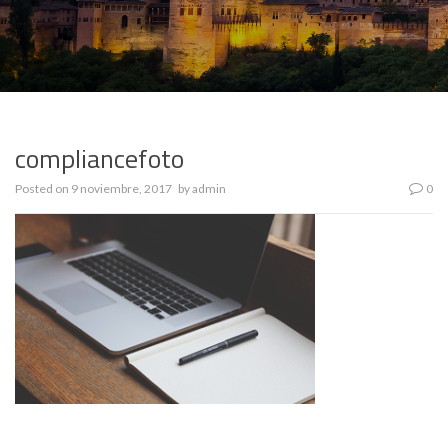
compliancefoto
Posted on
9 noviembre, 2017
by
admin
0