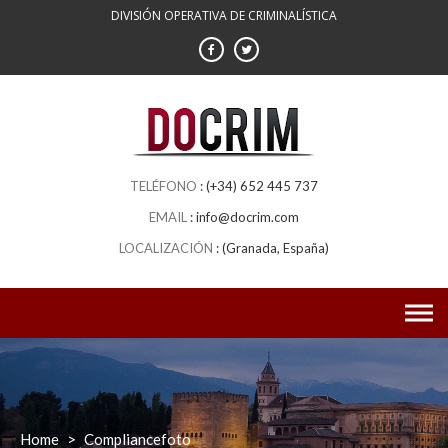
Skip
DIVISIÓN OPERATIVA DE CRIMINALÍSTICA
to
content
(+34) 652 445 737
info@docrim.com
(Granada, España)
Home
>
Compliancefoto