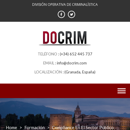
Skip
DIVISIÓN OPERATIVA DE CRIMINALÍSTICA
to
content
(+34) 652 445 737
info@docrim.com
(Granada, España)
Home
>
Formación
>
Compliance En El Sector Público