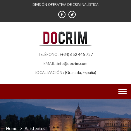
Skip
DIVISIÓN OPERATIVA DE CRIMINALÍSTICA
to
content
(+34) 652 445 737
info@docrim.com
(Granada, España)
Home
>
Asistentes