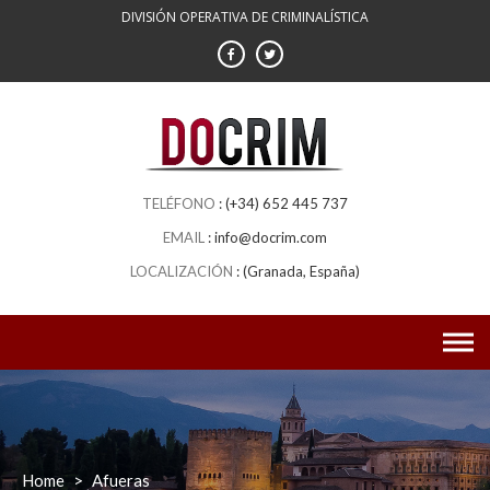
Skip
DIVISIÓN OPERATIVA DE CRIMINALÍSTICA
to
content
(+34) 652 445 737
info@docrim.com
(Granada, España)
Home
>
Afueras