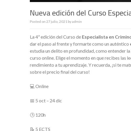
Nueva edición del Curso Especia
Posted on
27 julio, 2021
by
admin
La 4ª edición del Curso de
Especialista en Crimi
dar el paso al frente y formarte como un auténtico
estudia un delito en profundidad, como entender la
curso online. Elige el momento en que recibes las 
rendimiento a tu aprendizaje. Y recuerda, ¡si te mat
sobre el precio final del curso!
💻 Online
📅 5 oct – 24 dic
🕒 120h
📝 5 ECTS