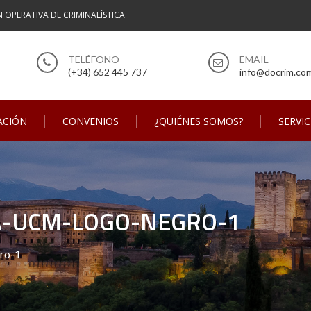
N OPERATIVA DE CRIMINALÍSTICA
(+34) 652 445 737
info@docrim.co
ACIÓN
CONVENIOS
¿QUIÉNES SOMOS?
SERVIC
A-UCM-LOGO-NEGRO-1
ro-1