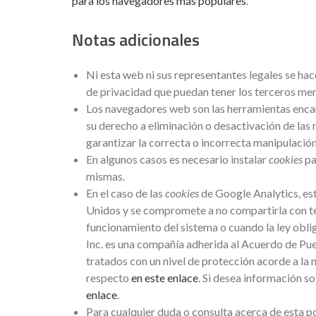
para los navegadores más populares
.
Notas adicionales
Ni esta web ni sus representantes legales se hace
de privacidad que puedan tener los terceros men
Los navegadores web son las herramientas enca
su derecho a eliminación o desactivación de las
garantizar la correcta o incorrecta manipulación
En algunos casos es necesario instalar
cookies
pa
mismas.
En el caso de las
cookies
de Google Analytics, es
Unidos y se compromete a no compartirla con ter
funcionamiento del sistema o cuando la ley obli
Inc. es una compañía adherida al Acuerdo de Pue
tratados con un nivel de protección acorde a la
respecto
en este enlace
. Si desea información s
enlace
.
Para cualquier duda o consulta acerca de esta po