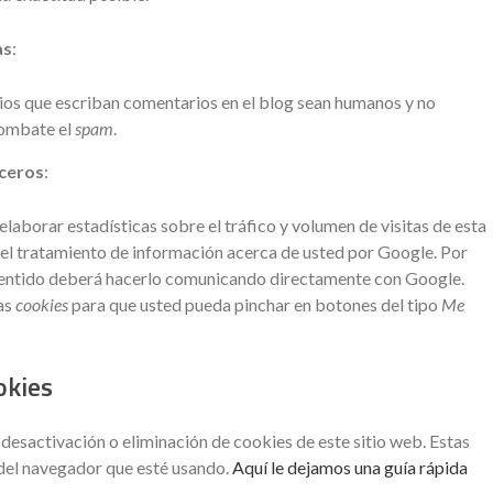
as
:
rios que escriban comentarios en el blog sean humanos y no
combate el
spam
.
rceros
:
laborar estadísticas sobre el tráfico y volumen de visitas de esta
o el tratamiento de información acerca de usted por Google. Por
e sentido deberá hacerlo comunicando directamente con Google.
ias
cookies
para que usted pueda pinchar en botones del tipo
Me
okies
esactivación o eliminación de cookies de este sitio web. Estas
 del navegador que esté usando.
Aquí le dejamos una guía rápida