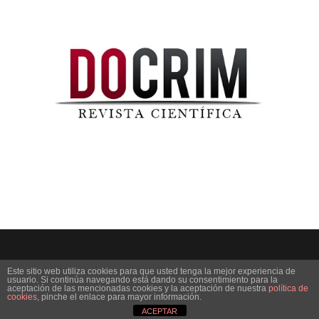
Este sitio web utiliza cookies para que usted tenga la mejor experiencia de
usuario. Si continúa navegando está dando su consentimiento para la
aceptación de las mencionadas cookies y la aceptación de nuestra
política de
© 2019 DOCRIM | Todos los derechos reservados.
cookies
, pinche el enlace para mayor información.
ACEPTAR