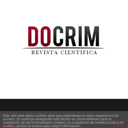
Este sitio web utiliza cookies para que usted tenga la mejor experiencia de
usuario. Si continúa navegando está dando su consentimiento para la
aceptación de las mencionadas cookies y la aceptación de nuestra
política de
© 2019 DOCRIM | Todos los derechos reservados.
cookies
, pinche el enlace para mayor información.