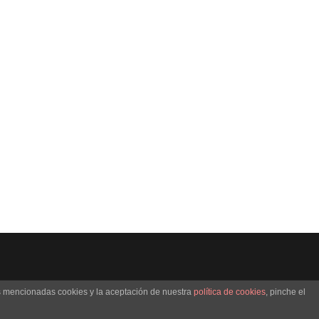
as mencionadas cookies y la aceptación de nuestra
política de cookies
, pinche el