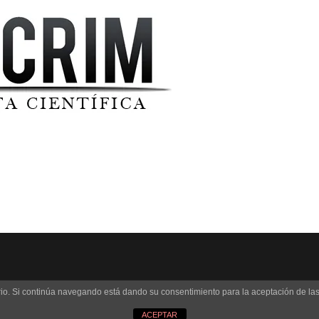
uario. Si continúa navegando está dando su consentimiento para la aceptación de l
© 2019 DOCRIM | Todos los derechos reservados.
ACEPTAR