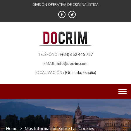
Skip
DIVISIÓN OPERATIVA DE CRIMINALÍSTICA
to
content
(+34) 652 445 737
info@docrim.com
(Granada, España)
Home
>
Más Información Sobre Las Cookies