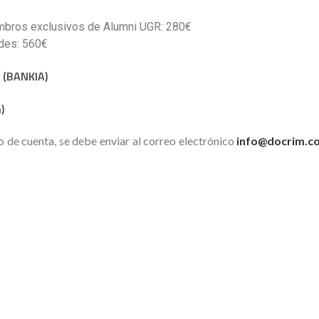
mbros exclusivos de Alumni UGR: 280€
ades: 560€
 (BANKIA)
)
o de cuenta, se debe enviar al correo electrónico
info@docrim.c